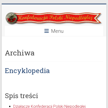
Przejdź
Konfederacja
do
treści
Polski
Niepodległej
Menu
40
lat
Archiwa
w
służbie
Polski
Encyklopedia
Spis treści
Działacze Konfederacji Polski Niepodległej