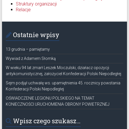
Struktury organizacji
Relacje
Ostatnie wpisy
13 grudnia – pamiętamy
Wywiad z Adamem Słomką
W wieku 94 lat zmarł Leszek Moczulski, działacz opozycji
antykomunistycznej, założyciel Konfederacji Polski Niepodległej
Sejm podjął uchwałę ws. upamiętnienia 45. rocznicy powstania
Konfederacji Polski Niepodległej
OŚWIADCZENIE LEGIONU POLSKIEGO NA TEMAT
KONIECZNOŚCI URUCHOMIENIA OBRONY POWIETRZNEJ
Wpisz czego szukasz…