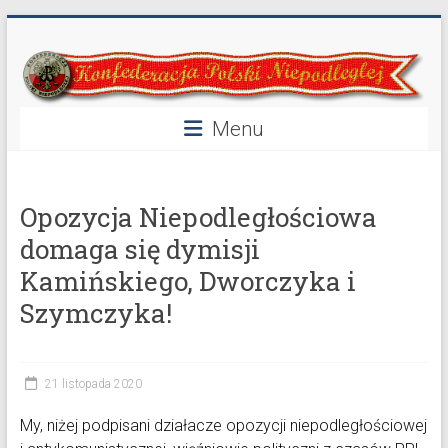
Przejdź
Konfederacja
do
treści
Polski
Niepodległej
Menu
40
lat
Opozycja Niepodległościowa
w
służbie
domaga się dymisji
Polski
Kamińskiego, Dworczyka i
Szymczyka!
21 listopada 2020
My, niżej podpisani działacze opozycji niepodległościowej