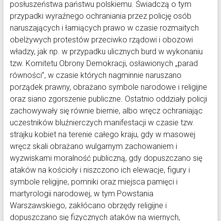
posłuszeństwa państwu polskiemu. Świadczą o tym
przypadki wyraźnego ochraniania przez policję osób
naruszających i łamiących prawo w czasie rozmaitych
obelżywych protestów przeciwko rządowi i obozowi
władzy, jak np. w przypadku ulicznych burd w wykonaniu
tzw. Komitetu Obrony Demokracji, osławionych „parad
równości”, w czasie których nagminnie naruszano
porządek prawny, obrażano symbole narodowe i religijne
oraz siano zgorszenie publiczne. Ostatnio oddziały policji
zachowywały się równie biernie, albo wręcz ochraniając
uczestników bluźnierczych manifestacji w czasie tzw.
strajku kobiet na terenie całego kraju, gdy w masowej
wręcz skali obrażano wulgarnym zachowaniem i
wyzwiskami moralność publiczną, gdy dopuszczano się
ataków na kościoły i niszczono ich elewacje, figury i
symbole religijne, pomniki oraz miejsca pamięci i
martyrologii narodowej, w tym Powstania
Warszawskiego, zakłócano obrzędy religijne i
dopuszczano się fizycznych ataków na wiernych,