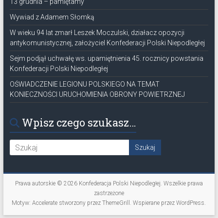
13 grudnia – pamiętamy
Wywiad z Adamem Słomką
W wieku 94 lat zmarł Leszek Moczulski, działacz opozycji
antykomunistycznej, założyciel Konfederacji Polski Niepodległej
Sejm podjął uchwałę ws. upamiętnienia 45. rocznicy powstania
Konfederacji Polski Niepodległej
OŚWIADCZENIE LEGIONU POLSKIEGO NA TEMAT
KONIECZNOŚCI URUCHOMIENIA OBRONY POWIETRZNEJ
Wpisz czego szukasz…
Prawa autorskie © 2026
Konfederacja Polski Niepodległej
. Wszelkie prawa
zastrzeżone
Motyw:
Accelerate
stworzony przez ThemeGrill. Wspierane przez
WordPress
.