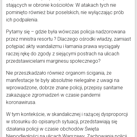
stających w obronie kościołów. W atakach tych nie
pominięto również biur poselskich, nie wyłączając prób
ich podpalenia.
Pytamy się – gdzie była wówczas policja nadzorowana
przez ministra resortu ? Dlaczego ośrodki władzy, zamiast
potępiać akty wandalizmu i łamania prawa wyciągały
raczej rękę do zgody z siejącymi postrach na ulicach
przedstawicielami marginesu społecznego?
Nie przeszkadzało również organom ścigania, że
manifestacje te były absolutnie nielegalne z uwagi na
wprowadzone, dobrze znane policji, przepisy sanitarne
zakazujące zgromadzeń w czasie pandemii
koronawirusa.
W tym kontekście, w skandalicznej i rażącej dysproporcji
w stosunku do opisanych sytuacji, przedstawiają się
działania policji w czasie obchodów Święta
Niepodległości na ulicach Warszawy. Zachowania policji