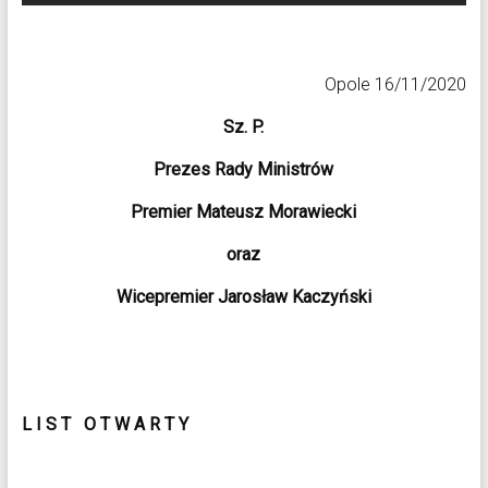
Opole 16/11/2020
Sz. P.
Prezes Rady Ministrów
Premier Mateusz Morawiecki
oraz
Wicepremier Jarosław Kaczyński
L I S T O T W A R T Y