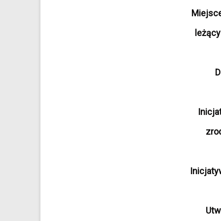
Miejsce
leżący
D
Inicj
zro
Inicjat
Utw