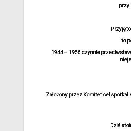
przy
Przyjęto
to p
1944 – 1956 czynnie przeciwstaw
niej
Założony przez Komitet cel spotka
Dziś sto