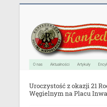
Przejdź
do
Konfederacja
treści
Polski
Niepodległej
40
lat
w
służbie
O nas
Aktualności
Artykuły
Ency
Polski
Uroczystość z okazji 21
Węgielnym na Placu Inw