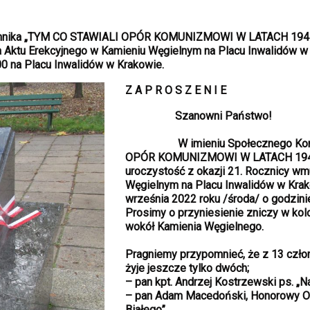
omnika „TYM CO STAWIALI OPÓR KOMUNIZMOWI W LATACH 1944-
a Aktu Erekcyjnego w Kamieniu W
ęgielnym na Placu Inwalidów w
00 na Placu Inwalidów w Krakowie.
Z A P R O S Z E N I E
Szanowni Państwo!
W imieniu Społecznego Komite
OPÓR KOMUNIZMOWI W LATACH 1944-
uroczystość z okazji 21. Rocznicy w
W
ęgielnym na Placu Inwalidów w Kra
września 2022 roku /środa/ o godzini
Prosimy o przyniesienie zniczy w kolo
wokół Kamienia Węgielnego.
Pragniemy przypomnieć, że z 13 czł
żyje jeszcze tylko dwóch;
– pan kpt. Andrzej Kostrzewski ps. „Nad
– pan Adam Macedoński, Honorowy Ob
Białego”.