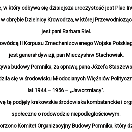
, w który odbywa się dzisiejsza uroczystość jest Plac I
 w obrębie Dzielnicy Krowodrza, w której Przewodnicząc
jest pani Barbara Biel.
owódcą II Korpusu Zmechanizowanego Wojska Polskie
jest generał dywizji, pan Mieczysław Stachowiak.
atywa budowy Pomnika, za sprawą pana Józefa Staszews
dziła się w środowisku Młodocianych Więźniów Politycz
lat 1944 – 1956 – „Jaworzniacy”.
ywę tę podjęły krakowskie środowiska kombatanckie i org
społeczne o rodowodzie niepodległościowym.
orzono Komitet Organizacyjny Budowy Pomnika, który dz