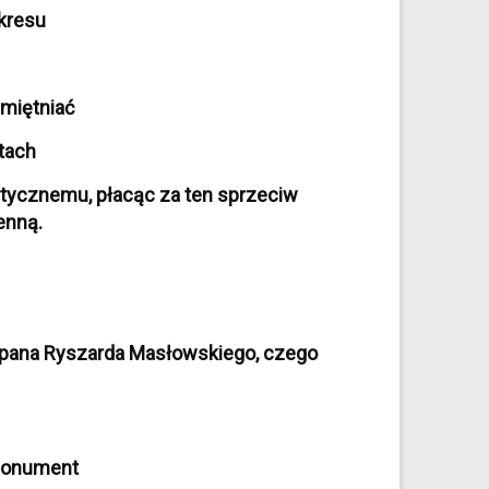
kresu
amiętniać
atach
tycznemu, płacąc za ten sprzeciw
enną.
 pana Ryszarda Masłowskiego, czego
 monument