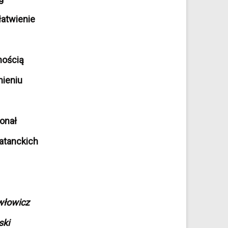
łatwienie
nością
mieniu
onał
atanckich
włowicz
ski