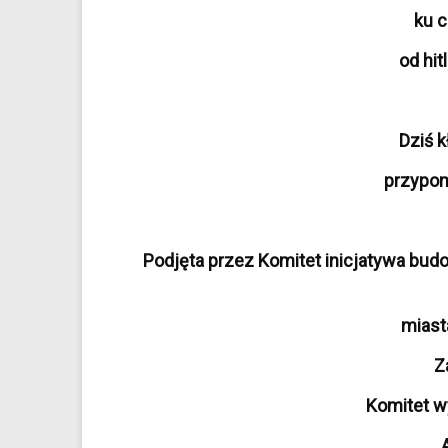
ku c
od hit
Dziś 
przypom
Podjęta przez Komitet inicjatywa bud
miast
Z
Komitet w