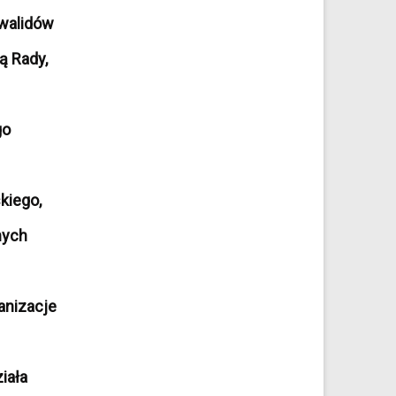
nwalidów
ą Rady,
go
kiego,
nych
anizacje
iała