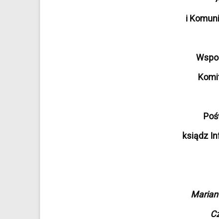
i Komuni
Wspom
Komit
Poś
ksiądz I
Marian
Cz