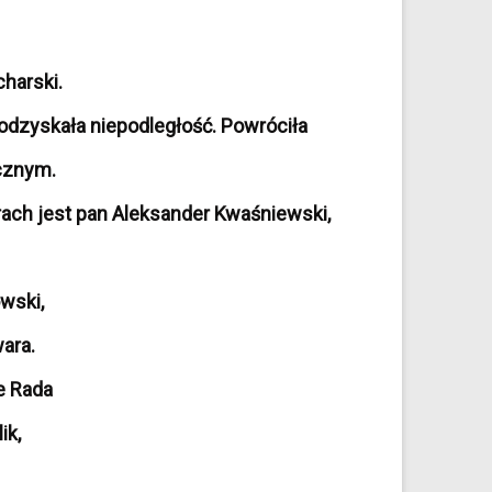
harski.
odzyskała niepodległość. Powróciła
ycznym.
ch jest pan Aleksander Kwaśniewski,
wski,
ara.
e Rada
ik,