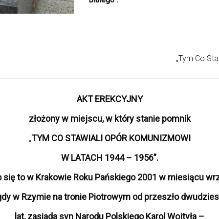
„Tym Co Sta
AKT EREKCYJNY
złożony w miejscu, w który stanie pomnik
TYM CO STAWIALI OPÓR KOMUNIZMOWI
„
W LATACH 1944 – 1956”.
o się to w Krakowie Roku Pańskiego 2001 w miesiącu wr
 gdy w Rzymie na tronie Piotrowym od przeszło dwudzies
lat, zasiada syn Narodu Polskiego Karol Wojtyła –