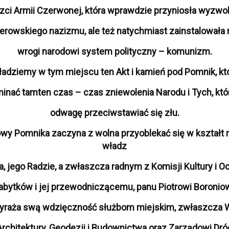
zci Armii Czerwonej, która wprawdzie przyniosła wyzwo
lerowskiego nazizmu, ale też natychmiast zainstalowała
wrogi narodowi system polityczny – komunizm.
kładziemy w tym miejscu ten Akt i kamień pod Pomnik, kt
inać tamten czas – czas zniewolenia Narodu i Tych, któr
odwagę przeciwstawiać się złu.
owy Pomnika zaczyna z wolna przyoblekać się w kształt 
władz
a, jego Radzie, a zwłaszcza radnym z Komisji Kultury i O
abytków i jej przewodniczącemu, panu Piotrowi Boroniow
yraża swą wdzięczność służbom miejskim, zwłaszcza 
Architektury, Geodezji i Budownictwa oraz Zarządowi Dró