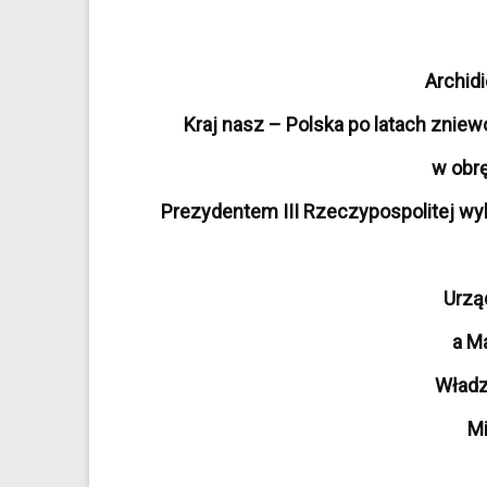
Archid
Kraj nasz – Polska po latach znie
w obrę
Prezydentem III Rzeczypospolitej w
Urzą
a M
Władz
Mi