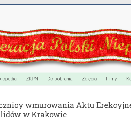
klopedia
ZKPN
Do pobrania
Zdjęcia
Filmy
Ko
 Rocznicy wmurowania Aktu Erekcyj
alidów w Krakowie