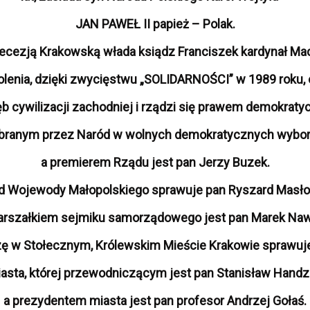
JAN PAWEŁ II papież – Polak.
iecezją Krakowską włada ksiądz Franciszek kardynał Mac
wolenia, dzięki zwycięstwu „SOLIDARNOŚCI” w 1989 roku, 
b cywilizacji zachodniej i rządzi się prawem demokrat
ybranym przez Naród w wolnych demokratycznych wybora
a premierem Rządu jest pan Jerzy Buzek.
d Wojewody Małopolskiego sprawuje pan Ryszard Masło
arszałkiem sejmiku samorządowego jest pan Marek Naw
ę w Stołecznym, Królewskim Mieście Krakowie sprawuj
asta, której przewodniczącym jest pan Stanisław Handzl
a prezydentem miasta jest pan profesor Andrzej Gołaś.