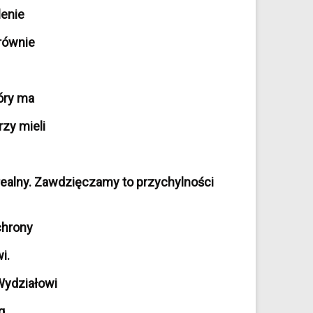
lenie
 równie
óry ma
zy mieli
realny. Zawdzięczamy to przychylności
chrony
i.
Wydziałowi
g