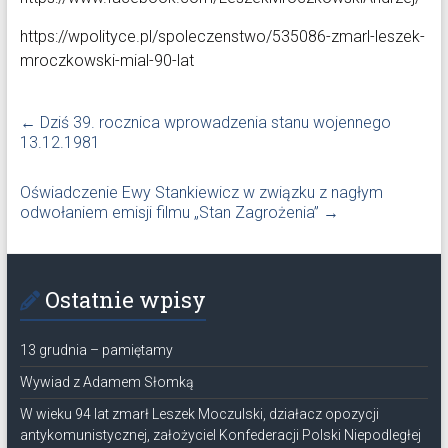
https://wpolityce.pl/spoleczenstwo/535086-zmarl-leszek-
mroczkowski-mial-90-lat
←
Dziś 39. rocznica wprowadzenia stanu wojennego
13.12.1981
Oświadczenie Ewy Stankiewicz w związku z nagłym
odwołaniem emisji filmu „Stan Zagrożenia”
→
Ostatnie wpisy
13 grudnia – pamiętamy
Wywiad z Adamem Słomką
W wieku 94 lat zmarł Leszek Moczulski, działacz opozycji
antykomunistycznej, założyciel Konfederacji Polski Niepodległej