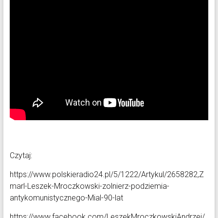
Czytaj:
https://www.polskieradio24.pl/5/1222/Artykul/2658282,Z
marl-Leszek-Mroczkowski-zolnierz-podziemia-
antykomunistycznego-Mial-90-lat
https://www.facebook.com/LeszekMroczkowskiAndrzej/