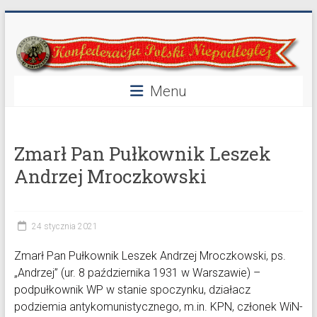
Przejdź
Konfederacja
do
treści
Polski
Niepodległej
Menu
40
lat
Zmarł Pan Pułkownik Leszek
w
służbie
Andrzej Mroczkowski
Polski
24 stycznia 2021
Zmarł Pan Pułkownik Leszek Andrzej Mroczkowski, ps.
„Andrzej” (ur. 8 października 1931 w Warszawie) –
podpułkownik WP w stanie spoczynku, działacz
podziemia antykomunistycznego,
m.in
. KPN, członek WiN-