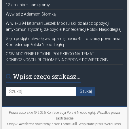
13 grudnia – pamiętamy
Wywiad z Adamem Słomką
W wieku 94 lat zmarł Leszek Moczulski, działacz opozycji
antykomunistycznej, założyciel Konfederacji Polski Niepodległej
Sejm podjął uchwałę ws. upamiętnienia 45. rocznicy powstania
Konfederacji Polski Niepodległej
OŚWIADCZENIE LEGIONU POLSKIEGO NA TEMAT
KONIECZNOŚCI URUCHOMIENIA OBRONY POWIETRZNEJ
Wpisz czego szukasz…
Prawa autorskie © 2026
Konfederacja Polski Niepodległej
. Wszelkie prawa
zastrzeżone
Motyw:
Accelerate
stworzony przez ThemeGrill. Wspierane przez
WordPress
.