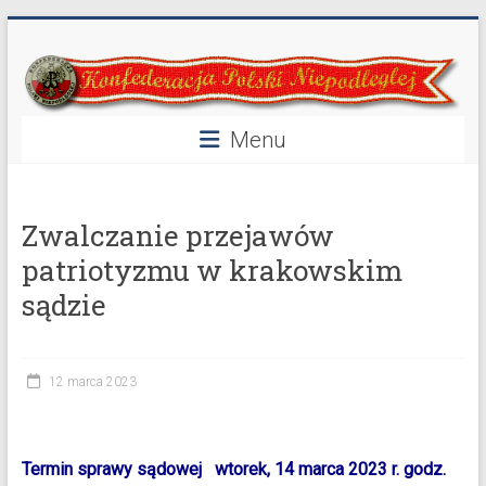
Przejdź
Konfederacja
do
treści
Polski
Niepodległej
Menu
40
lat
Zwalczanie przejawów
w
służbie
patriotyzmu w krakowskim
Polski
sądzie
12 marca 2023
Termin sprawy sądowej
wtorek, 14 marca 2023 r. godz.